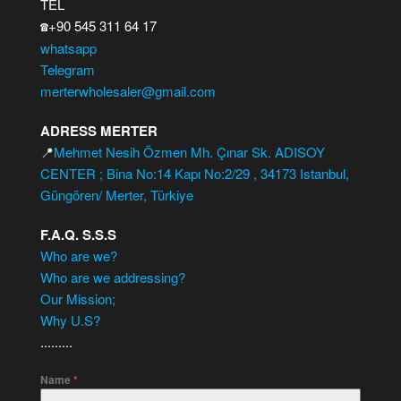
TEL
+90 545 311 64 17
☎️
whatsapp
Telegram
merterwholesaler@gmail.com
ADRESS MERTER
📍
Mehmet Nesih Özmen Mh. Çınar Sk. ADISOY
CENTER ; Bina No:14 Kapı No:2/29 , 34173 Istanbul,
Güngören/ Merter, Türkiye
F.A.Q. S.S.S
Who are we?
Who are we addressing?
Our Mission;
Why U.S?
.........
Name
*