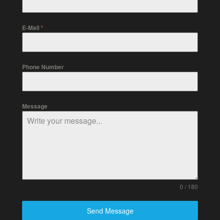
E-Mail
*
Phone Number
Message
0 / 180
Send Message